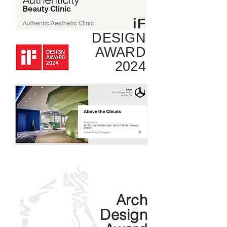
iF
DESIGN
AWARD
2024
Arch
Design