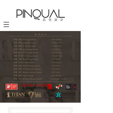
獲 獎 紀 錄
-榮獲 德國 iF Design Award
- 2026 Winner
-榮獲 德國 iF Design Award
- 2024 Winner
-榮獲 德國 iF Design Award
- 2024 Winner
-榮獲 芬蘭
- 2024 Silver
Arch Design Award
-榮獲 義大利
- 2023 Bronze
A' Design Award
-榮獲 義大利
- 2023 Bronze
A' Design Award
-榮獲 芬蘭 Arch Design Award
- 2022 Gold
-榮獲 新加坡
- 2022 Bronze
IDEA Awards
-榮獲 美國
- 2022 Silver
MUSE Design Awards
-榮獲 美國
- 2022 Gold
TITAN Property Awards
-榮獲 澳洲
- 2022 Silver
Brisbane Design Awards
-榮獲 英國 OPAL
- 2022 Winner
Awards
-榮獲 瑞士
- Honorable Mention
BLT Built Design Awards