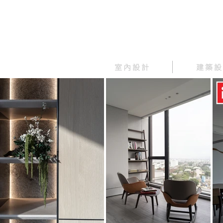
室 內 設 計
建 築 設