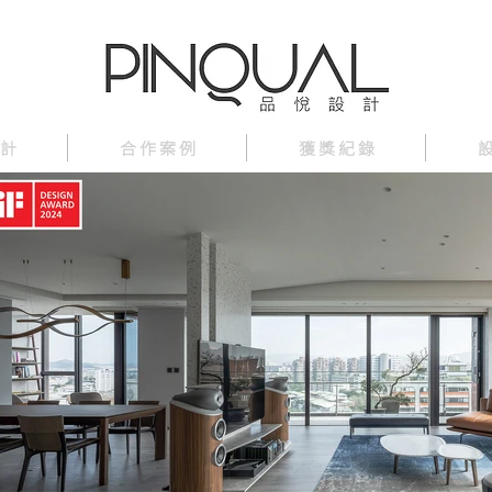
 計
合 作 案 例
獲 獎 紀 錄
設