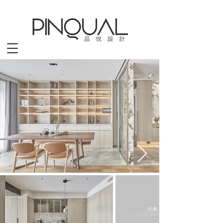
川 敘
Converging house