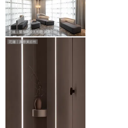
花蓮｜璽多建設太和園 建案公設
花蓮｜真原美診所