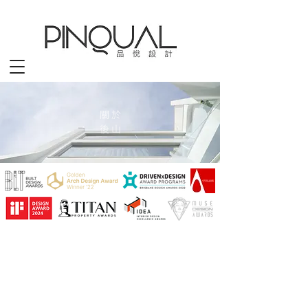
​關 於
​後 山
從品悅設計在花蓮落地生根、到扎實基礎以來，已有超過十
年的時間，在這期間裡，我們於東部各地完成諸多的建築與
室內設計作品，也能夠更進一步的深入探討後山這座海岸城
市與當地人文之間的連結，挖掘其中更多的可能性。而近
年，花蓮品悅亦榮獲義大利A'Design與德國IF設計獎等眾多國
際頂尖設計獎項的肯定，除了是讓當地設計人才與這塊土地
一同成長之外，也證明了即便是在工程技術及資訊流動對於