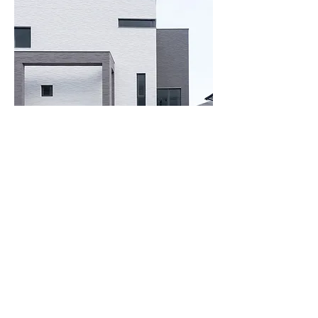
涓白謐境｜私人住宅