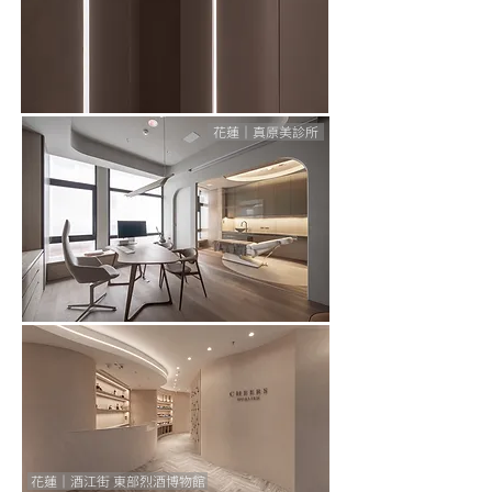
花蓮｜真原美診所
花蓮｜酒江街 東部烈酒博物館